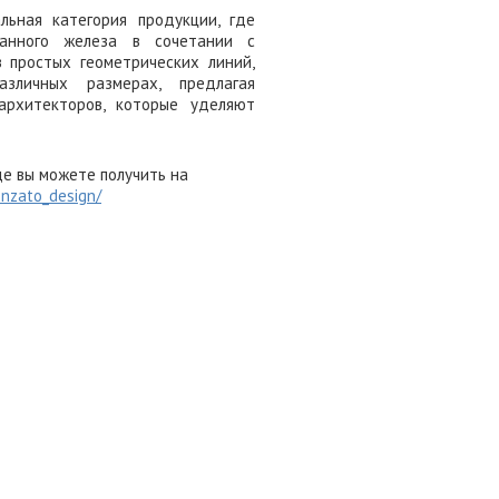
льная категория продукции, где
ванного железа в сочетании с
 простых геометрических линий,
зличных размерах, предлагая
рхитекторов, которые уделяют
е вы можете получить на
onzato_design/