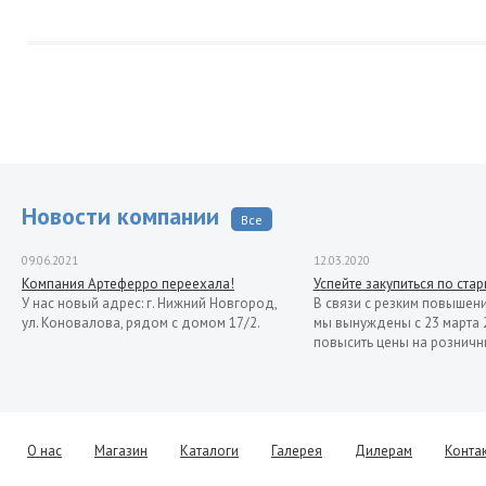
Новости компании
Все
09.06.2021
12.03.2020
Компания Артеферро переехала!
Успейте закупиться по ста
У нас новый адрес: г. Нижний Новгород,
В связи с резким повышен
ул. Коновалова, рядом с домом 17/2.
мы вынуждены с 23 марта 
повысить цены на розничн
О нас
Магазин
Каталоги
Галерея
Дилерам
Конта