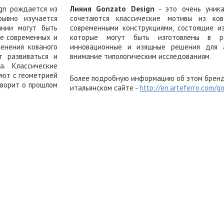
ign рождается из
Линия Gonzato Design
- это очень уника
ывно изучается
сочетаются классические мотивы из ко
инии могут быть
современными конструкциями, состоящие из
ее современных и
которые могут быть изготовлены в ра
енения кованого
инновационные и изящные решения для а
т развиваться и
внимание типологическим исследованиям.
. Классические
уют с геометрией
Более подробную информацию об этом бренд
оворит о прошлом
итальянском сайте -
http://en.arteferro.com/g