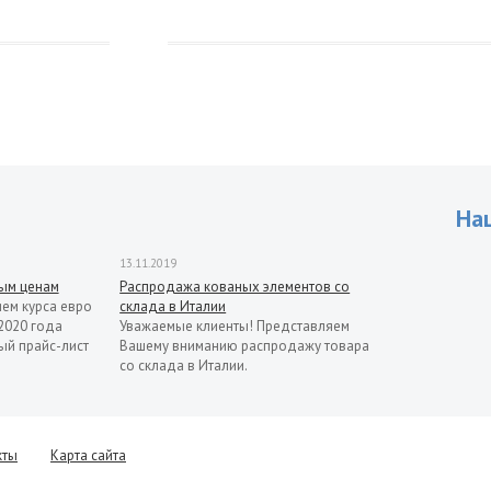
На
13.11.2019
рым ценам
Распродажа кованых элементов со
ием курса евро
склада в Италии
2020 года
Уважаемые клиенты! Представляем
ый прайс-лист
Вашему вниманию распродажу товара
со склада в Италии.
кты
Карта сайта