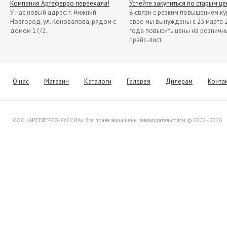
Компания Артеферро переехала!
Успейте закупиться по старым ц
У нас новый адрес: г. Нижний
В связи с резким повышением ку
Новгород, ул. Коновалова, рядом с
евро мы вынуждены с 23 марта 
домом 17/2.
года повысить цены на розничн
прайс-лист
13.11.2019
Распродажа кованых элементов со
склада в Италии
Уважаемые клиенты! Представляем
О нас
Магазин
Каталоги
Галерея
Дилерам
Конта
Вашему вниманию распродажу
товара со склада в Италии.
ООО «АРТЕФЕРРО-РУССИА». Все права защищены законодательством © 2002 - 2026