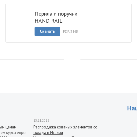
Перила и поручни
HAND RAIL
Скачать
PDF, 3 MB
На
13.11.2019
рым ценам
Распродажа кованых элементов со
ием курса евро
склада в Италии