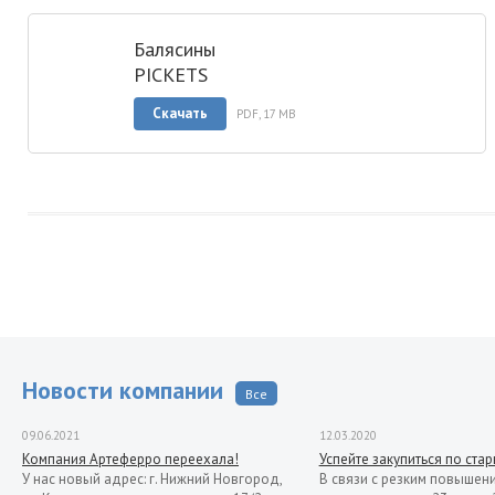
Балясины
PICKETS
Скачать
PDF, 17 MB
Новости компании
Все
09.06.2021
12.03.2020
Компания Артеферро переехала!
Успейте закупиться по ста
У нас новый адрес: г. Нижний Новгород,
В связи с резким повышен