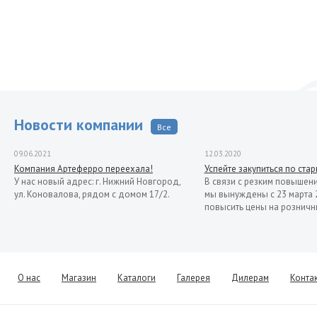
Новости компании
Все
09.06.2021
12.03.2020
Компания Артеферро переехала!
Успейте закупиться по ста
У нас новый адрес: г. Нижний Новгород,
В связи с резким повышен
ул. Коновалова, рядом с домом 17/2.
мы вынуждены с 23 марта 
повысить цены на розничн
О нас
Магазин
Каталоги
Галерея
Дилерам
Конта