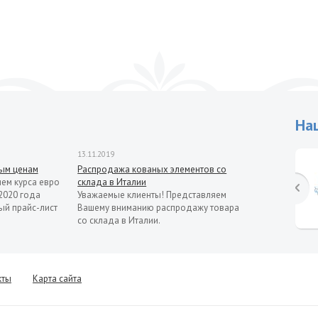
На
13.11.2019
рым ценам
Распродажа кованых элементов со
ием курса евро
склада в Италии
2020 года
Уважаемые клиенты! Представляем
ый прайс-лист
Вашему вниманию распродажу товара
со склада в Италии.
кты
Карта сайта