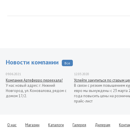
Новости компании
Все
09.06.2021
12.03.2020
Компания Артеферро переехала!
Успейте закупиться по старым ц
У нас новый адрес: г. Нижний
В связи с резким повышением ку
Новгород, ул. Коновалова, рядом с
евро мы вынуждены с 23 марта 
домом 17/2.
года повысить цены на розничн
прайс-лист
13.11.2019
Распродажа кованых элементов со
склада в Италии
Уважаемые клиенты! Представляем
О нас
Магазин
Каталоги
Галерея
Дилерам
Конта
Вашему вниманию распродажу