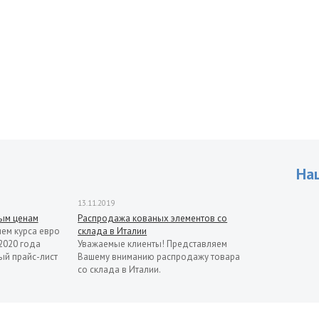
На
13.11.2019
рым ценам
Распродажа кованых элементов со
ием курса евро
склада в Италии
2020 года
Уважаемые клиенты! Представляем
ый прайс-лист
Вашему вниманию распродажу товара
со склада в Италии.