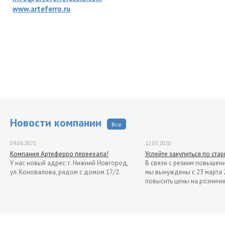
www.arteferro.ru
Новости компании
Все
09.06.2021
12.03.2020
Компания Артеферро переехала!
Успейте закупиться по ста
У нас новый адрес: г. Нижний Новгород,
В связи с резким повышен
ул. Коновалова, рядом с домом 17/2.
мы вынуждены с 23 марта 
повысить цены на розничн