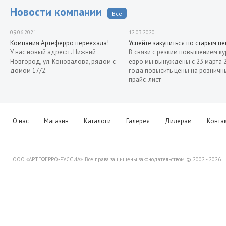
Новости компании
Все
09.06.2021
12.03.2020
Компания Артеферро переехала!
Успейте закупиться по старым ц
У нас новый адрес: г. Нижний
В связи с резким повышением ку
Новгород, ул. Коновалова, рядом с
евро мы вынуждены с 23 марта 
домом 17/2.
года повысить цены на розничн
прайс-лист
13.11.2019
Распродажа кованых элементов со
склада в Италии
Уважаемые клиенты! Представляем
О нас
Магазин
Каталоги
Галерея
Дилерам
Конта
Вашему вниманию распродажу
товара со склада в Италии.
ООО «АРТЕФЕРРО-РУССИА». Все права защищены законодательством © 2002 - 2026