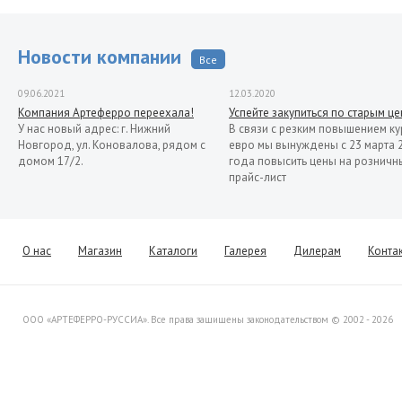
Новости компании
Все
09.06.2021
12.03.2020
Компания Артеферро переехала!
Успейте закупиться по старым ц
У нас новый адрес: г. Нижний
В связи с резким повышением ку
Новгород, ул. Коновалова, рядом с
евро мы вынуждены с 23 марта 
домом 17/2.
года повысить цены на розничн
прайс-лист
13.11.2019
Распродажа кованых элементов со
склада в Италии
Уважаемые клиенты! Представляем
О нас
Магазин
Каталоги
Галерея
Дилерам
Конта
Вашему вниманию распродажу
товара со склада в Италии.
ООО «АРТЕФЕРРО-РУССИА». Все права защищены законодательством © 2002 - 2026