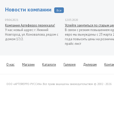
Новости компании
Все
09.06.2021
12.03.2020
Компания Артеферро переехала!
Успейте закупиться по старым ц
У нас новый адрес: г. Нижний
В связи с резким повышением ку
Новгород, ул. Коновалова, рядом с
евро мы вынуждены с 23 марта 
домом 17/2.
года повысить цены на розничн
прайс-лист
13.11.2019
Распродажа кованых элементов со
склада в Италии
Уважаемые клиенты! Представляем
О нас
Магазин
Каталоги
Галерея
Дилерам
Конта
Вашему вниманию распродажу
товара со склада в Италии.
ООО «АРТЕФЕРРО-РУССИА». Все права защищены законодательством © 2002 - 2026