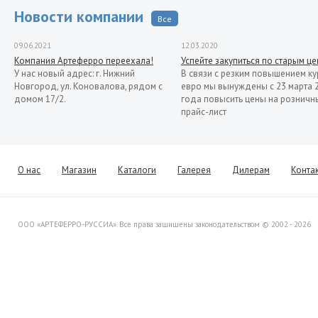
Новости компании
Все
09.06.2021
12.03.2020
Компания Артеферро переехала!
Успейте закупиться по старым ц
У нас новый адрес: г. Нижний
В связи с резким повышением ку
Новгород, ул. Коновалова, рядом с
евро мы вынуждены с 23 марта 
домом 17/2.
года повысить цены на розничн
прайс-лист
13.11.2019
Распродажа кованых элементов со
склада в Италии
Уважаемые клиенты! Представляем
О нас
Магазин
Каталоги
Галерея
Дилерам
Конта
Вашему вниманию распродажу
товара со склада в Италии.
ООО «АРТЕФЕРРО-РУССИА». Все права защищены законодательством © 2002 - 2026