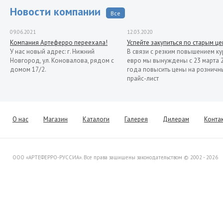
Новости компании
Все
09.06.2021
12.03.2020
Компания Артеферро переехала!
Успейте закупиться по старым ц
У нас новый адрес: г. Нижний
В связи с резким повышением ку
Новгород, ул. Коновалова, рядом с
евро мы вынуждены с 23 марта 
домом 17/2.
года повысить цены на розничн
прайс-лист
13.11.2019
Распродажа кованых элементов со
склада в Италии
Уважаемые клиенты! Представляем
О нас
Магазин
Каталоги
Галерея
Дилерам
Конта
Вашему вниманию распродажу
товара со склада в Италии.
ООО «АРТЕФЕРРО-РУССИА». Все права защищены законодательством © 2002 - 2026