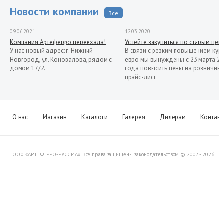
Новости компании
Все
09.06.2021
12.03.2020
Компания Артеферро переехала!
Успейте закупиться по старым ц
У нас новый адрес: г. Нижний
В связи с резким повышением ку
Новгород, ул. Коновалова, рядом с
евро мы вынуждены с 23 марта 
домом 17/2.
года повысить цены на розничн
прайс-лист
13.11.2019
Распродажа кованых элементов со
склада в Италии
Уважаемые клиенты! Представляем
О нас
Магазин
Каталоги
Галерея
Дилерам
Конта
Вашему вниманию распродажу
товара со склада в Италии.
ООО «АРТЕФЕРРО-РУССИА». Все права защищены законодательством © 2002 - 2026