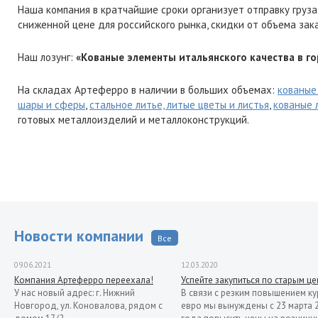
Наша компания в кратчайшие сроки организует отправку груза
сниженной цене для российского рынка, скидки от объема зак
Наш лозунг:
«Кованые элементы итальянского качества в го
На складах Артеферро в наличии в больших объемах:
кованые
шары и сферы
,
стальное литье, литые цветы и листья
,
кованые 
готовых металлоизделий и металлоконструкций.
Новости компании
Все
09.06.2021
12.03.2020
Компания Артеферро переехала!
Успейте закупиться по старым ц
У нас новый адрес: г. Нижний
В связи с резким повышением ку
Новгород, ул. Коновалова, рядом с
евро мы вынуждены с 23 марта 