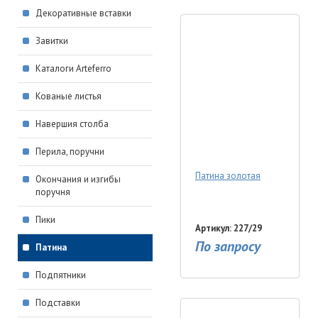
Декоративные вставки
Завитки
Каталоги Arteferro
Кованые листья
Навершия столба
Перила, поручни
Патина золотая
Окончания и изгибы
поручня
Пики
Артикул: 227/29
По запросу
Патина
Подпятники
Подставки