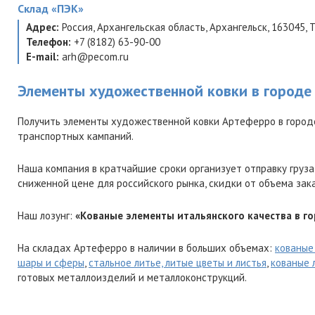
Склад
«ПЭК»
Адрес:
Россия
,
Архангельская область
,
Архангельск
,
163045
,
Т
Телефон:
+7 (8182) 63-90-00
E-mail:
arh@pecom.ru
Элементы художественной ковки в городе
Получить элементы художественной ковки Артеферро в городе
транспортных кампаний.
Наша компания в кратчайшие сроки организует отправку груза
сниженной цене для российского рынка, скидки от объема зак
Наш лозунг:
«Кованые элементы итальянского качества в го
На складах Артеферро в наличии в больших объемах:
кованые
шары и сферы
,
стальное литье, литые цветы и листья
,
кованые 
готовых металлоизделий и металлоконструкций.