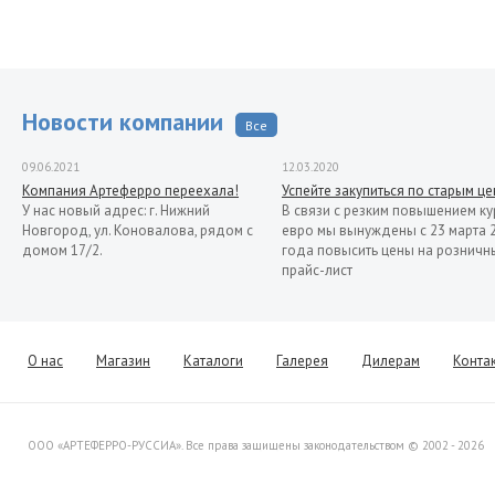
Новости компании
Все
09.06.2021
12.03.2020
Компания Артеферро переехала!
Успейте закупиться по старым ц
У нас новый адрес: г. Нижний
В связи с резким повышением ку
Новгород, ул. Коновалова, рядом с
евро мы вынуждены с 23 марта 
домом 17/2.
года повысить цены на розничн
прайс-лист
13.11.2019
Распродажа кованых элементов со
склада в Италии
Уважаемые клиенты! Представляем
О нас
Магазин
Каталоги
Галерея
Дилерам
Конта
Вашему вниманию распродажу
товара со склада в Италии.
ООО «АРТЕФЕРРО-РУССИА». Все права защищены законодательством © 2002 - 2026