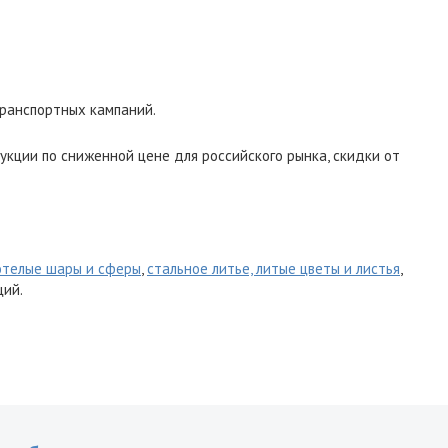
ранспортных кампаний.
укции по сниженной цене для российского рынка, скидки от
отелые шары и сферы
,
стальное литье, литые цветы и листья
,
ций.