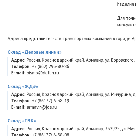
Изделия 
Для точн
консульт
Адреса представительств транспортных компаний в городе Ар
Склад
«Деловые линии»
Адрес:
Россия
,
Краснодарский край
,
Армавир
,
ул. Воровского,
Телефон:
+7 (862) 296-80-86
E-mail:
pismo@dellin.ru
Склад
«ЖДЭ»
Адрес:
Россия
,
Краснодарский край
,
Армавир
,
ул. Мичурина, д
Телефон:
+7 (86137) 6-38-19
E-mail:
armavir@jde.ru
Склад
«ПЭК»
Адрес:
Россия
,
Краснодарский край
,
Армавир
,
352925
,
ул. Мич
Телефон:
+7 (86137) 6-38-08