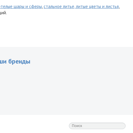
отелые шары и сферы
,
стальное литье, литые цветы и листья
,
ций.
ши бренды