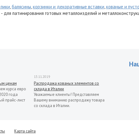
 пики
,
балясины
,
корзинки и декоративные вставки
,
кованые и пуст
- для патинирования готовых металлоизделий и металлоконструк
На
13.11.2019
рым ценам
Распродажа кованых элементов со
ием курса евро
склада в Италии
2020 года
Уважаемые клиенты! Представляем
ый прайс-лист
Вашему вниманию распродажу товара
со склада в Италии.
кты
Карта сайта