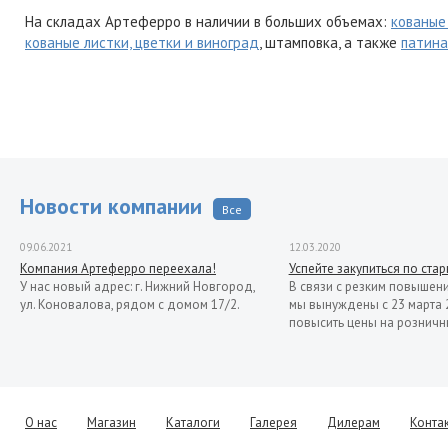
На складах Артеферро в наличии в больших объемах:
кованые
кованые листки, цветки и виноград
, штамповка, а также
патина
Новости компании
Все
09.06.2021
12.03.2020
Компания Артеферро переехала!
Успейте закупиться по ста
У нас новый адрес: г. Нижний Новгород,
В связи с резким повышен
ул. Коновалова, рядом с домом 17/2.
мы вынуждены с 23 марта 
повысить цены на розничн
О нас
Магазин
Каталоги
Галерея
Дилерам
Конта