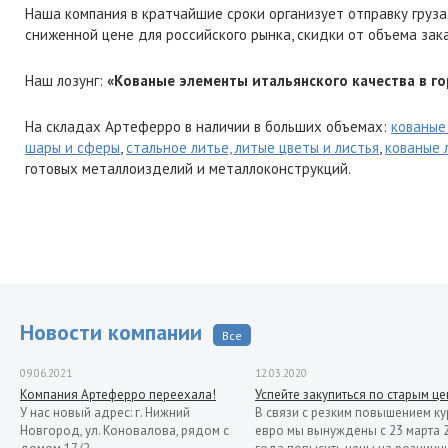
Наша компания в кратчайшие сроки организует отправку груза
сниженной цене для российского рынка, скидки от объема зак
Наш лозунг:
«Кованые элементы итальянского качества в г
На складах Артеферро в наличии в больших объемах:
кованые
шары и сферы
,
стальное литье, литые цветы и листья
,
кованые 
готовых металлоизделий и металлоконструкций.
Новости компании
Все
09.06.2021
12.03.2020
Компания Артеферро переехала!
Успейте закупиться по старым ц
У нас новый адрес: г. Нижний
В связи с резким повышением ку
Новгород, ул. Коновалова, рядом с
евро мы вынуждены с 23 марта 