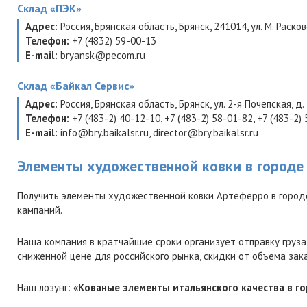
Склад
«ПЭК»
Адрес:
Россия
,
Брянская область
,
Брянск
,
241014
,
ул. М. Расков
Телефон:
+7 (4832) 59-00-13
E-mail:
bryansk@pecom.ru
Склад
«Байкал Сервис»
Адрес:
Россия
,
Брянская область
,
Брянск
,
ул. 2-я Почепская, д.
Телефон:
+7 (483-2) 40-12-10
,
+7 (483-2) 58-01-82
,
+7 (483-2)
E-mail:
info@bry.baikalsr.ru
,
director@bry.baikalsr.ru
Элементы художественной ковки в городе
Получить элементы художественной ковки Артеферро в город
кампаний.
Наша компания в кратчайшие сроки организует отправку груза
сниженной цене для российского рынка, скидки от объема зак
Наш лозунг:
«Кованые элементы итальянского качества в го