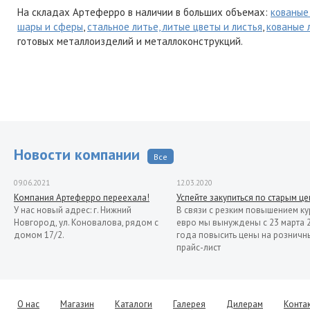
На складах Артеферро в наличии в больших объемах:
кованые
шары и сферы
,
стальное литье, литые цветы и листья
,
кованые 
готовых металлоизделий и металлоконструкций.
Новости компании
Все
09.06.2021
12.03.2020
Компания Артеферро переехала!
Успейте закупиться по старым ц
У нас новый адрес: г. Нижний
В связи с резким повышением ку
Новгород, ул. Коновалова, рядом с
евро мы вынуждены с 23 марта 
домом 17/2.
года повысить цены на розничн
прайс-лист
13.11.2019
Распродажа кованых элементов со
склада в Италии
Уважаемые клиенты! Представляем
О нас
Магазин
Каталоги
Галерея
Дилерам
Конта