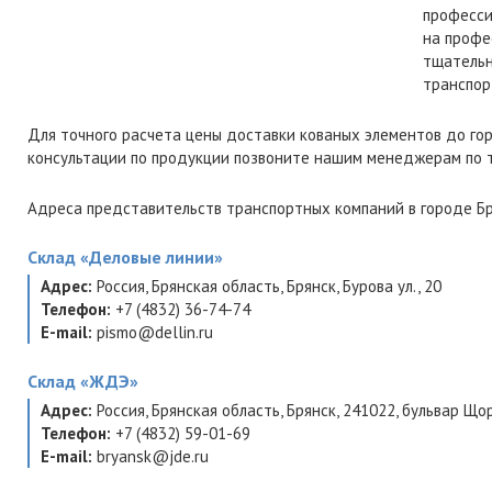
професси
на профе
тщательн
транспор
Для точного расчета цены доставки кованых элементов до го
консультации по продукции позвоните нашим менеджерам по
Адреса представительств транспортных компаний в городе Бр
Склад
«Деловые линии»
Адрес:
Россия
,
Брянская область
,
Брянск
,
Бурова ул., 20
Телефон:
+7 (4832) 36-74-74
E-mail:
pismo@dellin.ru
Склад
«ЖДЭ»
Адрес:
Россия
,
Брянская область
,
Брянск
,
241022
,
бульвар Щор
Телефон:
+7 (4832) 59-01-69
E-mail:
bryansk@jde.ru