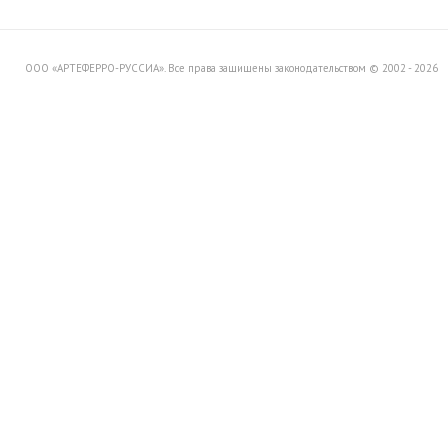
Вашему вниманию распродажу
товара со склада в Италии.
ООО «АРТЕФЕРРО-РУССИА». Все права защищены законодательством © 2002 - 2026