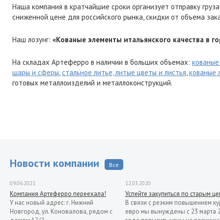
Наша компания в кратчайшие сроки организует отправку груза
сниженной цене для российского рынка, скидки от объема зак
Наш лозунг:
«Кованые элементы итальянского качества в го
На складах Артеферро в наличии в больших объемах:
кованые
шары и сферы
,
стальное литье, литые цветы и листья
,
кованые 
готовых металлоизделий и металлоконструкций.
Новости компании
Все
09.06.2021
12.03.2020
Компания Артеферро переехала!
Успейте закупиться по старым ц
У нас новый адрес: г. Нижний
В связи с резким повышением ку
Новгород, ул. Коновалова, рядом с
евро мы вынуждены с 23 марта 