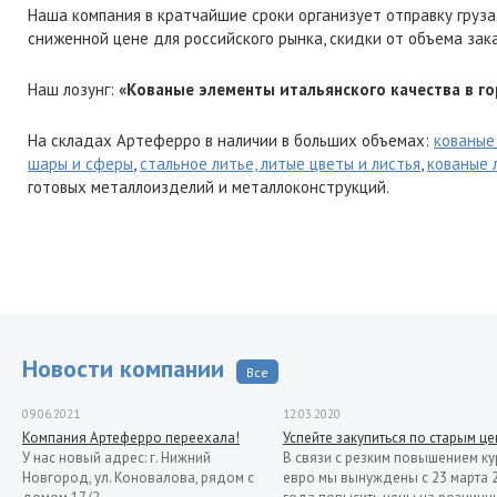
Наша компания в кратчайшие сроки организует отправку груза
сниженной цене для российского рынка, скидки от объема зак
Наш лозунг:
«Кованые элементы итальянского качества в го
На складах Артеферро в наличии в больших объемах:
кованые
шары и сферы
,
стальное литье, литые цветы и листья
,
кованые 
готовых металлоизделий и металлоконструкций.
Новости компании
Все
09.06.2021
12.03.2020
Компания Артеферро переехала!
Успейте закупиться по старым ц
У нас новый адрес: г. Нижний
В связи с резким повышением ку
Новгород, ул. Коновалова, рядом с
евро мы вынуждены с 23 марта 