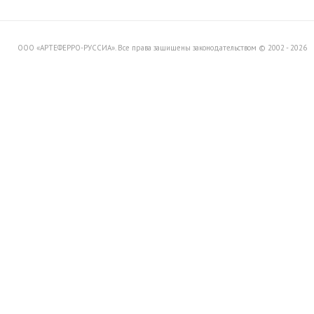
Вашему вниманию распродажу
товара со склада в Италии.
ООО «АРТЕФЕРРО-РУССИА». Все права защищены законодательством © 2002 - 2026