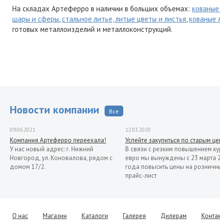
На складах Артеферро в наличии в больших объемах:
кованые
шары и сферы
,
стальное литье, литые цветы и листья
,
кованые 
готовых металлоизделий и металлоконструкций.
Новости компании
Все
09.06.2021
12.03.2020
Компания Артеферро переехала!
Успейте закупиться по старым ц
У нас новый адрес: г. Нижний
В связи с резким повышением ку
Новгород, ул. Коновалова, рядом с
евро мы вынуждены с 23 марта 
домом 17/2.
года повысить цены на розничн
прайс-лист
13.11.2019
Распродажа кованых элементов со
склада в Италии
Уважаемые клиенты! Представляем
О нас
Магазин
Каталоги
Галерея
Дилерам
Конта