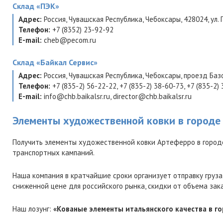
Склад
«ПЭК»
Адрес:
Россия
,
Чувашская Республика
,
Чебоксары
,
428024
,
ул.
Телефон:
+7 (8352) 23-92-92
E-mail:
cheb@pecom.ru
Склад
«Байкал Сервис»
Адрес:
Россия
,
Чувашская Республика
,
Чебоксары
,
проезд Базо
Телефон:
+7 (835-2) 56-22-22
,
+7 (835-2) 38-60-73
,
+7 (835-2)
E-mail:
info@chb.baikalsr.ru
,
director@chb.baikalsr.ru
Элементы художественной ковки в городе
Получить элементы художественной ковки Артеферро в город
транспортных кампаний.
Наша компания в кратчайшие сроки организует отправку груза
сниженной цене для российского рынка, скидки от объема зак
Наш лозунг:
«Кованые элементы итальянского качества в г