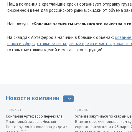
Наша компания в кратчайшие сроки организует отправку груза
сниженной цене для российского рынка, скидки от объема зак
Наш лозунг:
«Кованые элементы итальянского качества в го
На складах Артеферро в наличии в больших объемах:
кованые
шары и сферы
,
стальное литье, литые цветы и листья
,
кованые 
готовых металлоизделий и металлоконструкций.
Новости компании
Все
09.06.2021
12.03.2020
Компания Артеферро переехала!
Успейте закупиться по старым ц
У нас новый адрес: г. Нижний
В связи с резким повышением ку
Новгород, ул. Коновалова, рядом с
евро мы вынуждены с 23 марта 