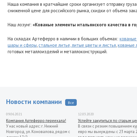
Наша компания в кратчайшие сроки организует отправку груза
сниженной цене для российского рынка, скидки от объема зак
Наш лозунг:
«Кованые элементы итальянского качества в го
На складах Артеферро в наличии в больших объемах:
кованые
шары и сферы
,
стальное литье, литые цветы и листья
,
кованые 
готовых металлоизделий и металлоконструкций.
Новости компании
Все
09.06.2021
12.03.2020
Компания Артеферро переехала!
Успейте закупиться по старым ц
У нас новый адрес: г. Нижний
В связи с резким повышением ку
Новгород, ул. Коновалова, рядом с
евро мы вынуждены с 23 марта 