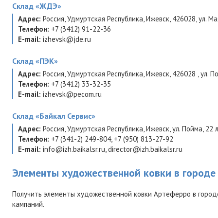
Склад
«ЖДЭ»
Адрес:
Россия
,
Удмуртская Республика
,
Ижевск
,
426028
,
ул. Ма
Телефон:
+7 (3412) 91-22-36
E-mail:
izhevsk@jde.ru
Склад
«ПЭК»
Адрес:
Россия
,
Удмуртская Республика
,
Ижевск
,
426028
,
ул. П
Телефон:
+7 (3412) 33-32-35
E-mail:
izhevsk@pecom.ru
Склад
«Байкал Сервис»
Адрес:
Россия
,
Удмуртская Республика
,
Ижевск
,
ул. Пойма, 22 
Телефон:
+7 (341-2) 249-804
,
+7 (950) 813-27-92
E-mail:
info@izh.baikalsr.ru
,
director@izh.baikalsr.ru
Элементы художественной ковки в городе
Получить элементы художественной ковки Артеферро в город
кампаний.