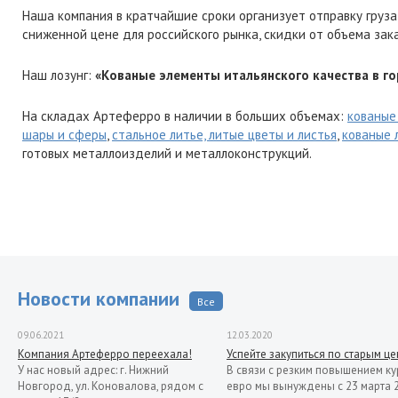
Наша компания в кратчайшие сроки организует отправку груза
сниженной цене для российского рынка, скидки от объема зак
Наш лозунг:
«Кованые элементы итальянского качества в го
На складах Артеферро в наличии в больших объемах:
кованые
шары и сферы
,
стальное литье, литые цветы и листья
,
кованые 
готовых металлоизделий и металлоконструкций.
Новости компании
Все
09.06.2021
12.03.2020
Компания Артеферро переехала!
Успейте закупиться по старым ц
У нас новый адрес: г. Нижний
В связи с резким повышением ку
Новгород, ул. Коновалова, рядом с
евро мы вынуждены с 23 марта 