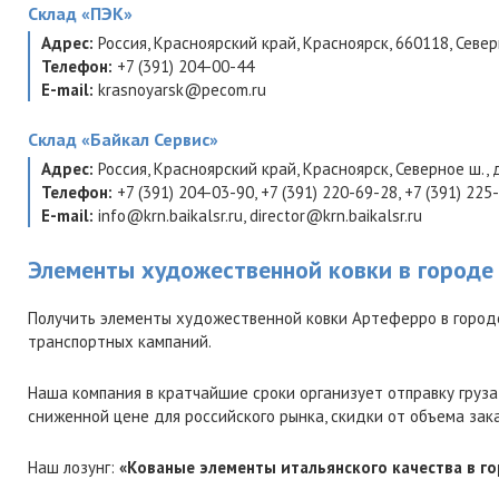
Склад
«ПЭК»
Адрес:
Россия
,
Красноярский край
,
Красноярск
,
660118
,
Север
Телефон:
+7 (391) 204-00-44
E-mail:
krasnoyarsk@pecom.ru
Склад
«Байкал Сервис»
Адрес:
Россия
,
Красноярский край
,
Красноярск
,
Северное ш., д.
Телефон:
+7 (391) 204-03-90
,
+7 (391) 220-69-28
,
+7 (391) 225
E-mail:
info@krn.baikalsr.ru
,
director@krn.baikalsr.ru
Элементы художественной ковки в городе
Получить элементы художественной ковки Артеферро в город
транспортных кампаний.
Наша компания в кратчайшие сроки организует отправку груза
сниженной цене для российского рынка, скидки от объема зак
Наш лозунг:
«Кованые элементы итальянского качества в го