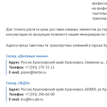
професси
на профе
тщательн
транспор
Для точного расчета цены доставки кованых элементов до го
консультации по продукции позвоните нашим менеджерам по
Адреса представительств транспортных компаний в городе Кр
Склад
«Деловые линии»
Адрес:
Россия
,
Красноярский край
,
Красноярск
,
Северное ш., 
Телефон:
+7 (391) 279-33-11
E-mail:
pismo@dellin.ru
Склад
«ЖДЭ»
Адрес:
Россия
,
Красноярский край
,
Красноярск
,
660001
,
ул. Кр
Телефон:
+7 (391) 290-60-00
E-mail:
krs@krs.jde.ru