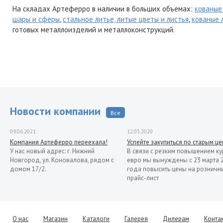
На складах Артеферро в наличии в больших объемах:
кованые
шары и сферы
,
стальное литье, литые цветы и листья
,
кованые 
готовых металлоизделий и металлоконструкций.
Новости компании
Все
09.06.2021
12.03.2020
Компания Артеферро переехала!
Успейте закупиться по старым ц
У нас новый адрес: г. Нижний
В связи с резким повышением ку
Новгород, ул. Коновалова, рядом с
евро мы вынуждены с 23 марта 
домом 17/2.
года повысить цены на розничн
прайс-лист
13.11.2019
Распродажа кованых элементов со
склада в Италии
Уважаемые клиенты! Представляем
О нас
Магазин
Каталоги
Галерея
Дилерам
Конта