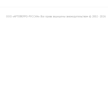
Вашему вниманию распродажу
товара со склада в Италии.
ООО «АРТЕФЕРРО-РУССИА». Все права защищены законодательством © 2002 - 2026