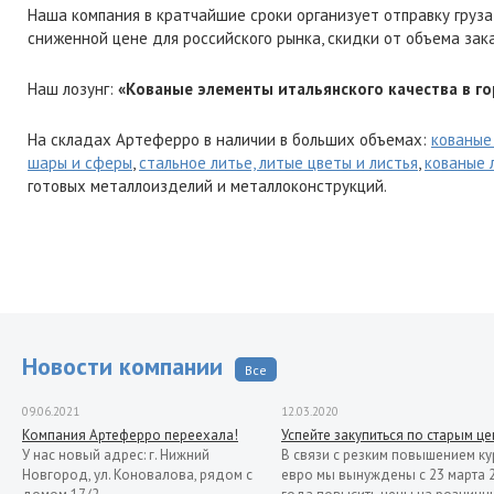
Наша компания в кратчайшие сроки организует отправку груза
сниженной цене для российского рынка, скидки от объема зак
Наш лозунг:
«Кованые элементы итальянского качества в го
На складах Артеферро в наличии в больших объемах:
кованые
шары и сферы
,
стальное литье, литые цветы и листья
,
кованые 
готовых металлоизделий и металлоконструкций.
Новости компании
Все
09.06.2021
12.03.2020
Компания Артеферро переехала!
Успейте закупиться по старым ц
У нас новый адрес: г. Нижний
В связи с резким повышением ку
Новгород, ул. Коновалова, рядом с
евро мы вынуждены с 23 марта 