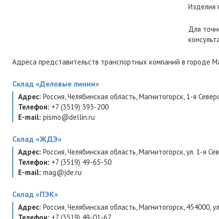
Изделия 
Для точн
консульт
Адреса представительств транспортных компаний в городе Ма
Склад
«Деловые линии»
Адрес:
Россия
,
Челябинская область
,
Магнитогорск
,
1-я Север
Телефон:
+7 (3519) 393-200
E-mail:
pismo@dellin.ru
Склад
«ЖДЭ»
Адрес:
Россия
,
Челябинская область
,
Магнитогорск
,
ул. 1-я С
Телефон:
+7 (3519) 49-65-50
E-mail:
mag@jde.ru
Склад
«ПЭК»
Адрес:
Россия
,
Челябинская область
,
Магнитогорск
,
454000
,
у
Телефон:
+7 (3519) 49-01-67