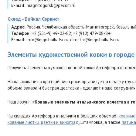
E-mail:
magnitogorsk@pecom.ru
Склад
«Байкал Сервис»
Адрес:
Россия
,
Челябинская область
,
Магнитогорск
,
Ковыльный
Телефон:
+7 (351-9) 49-02-82
,
+7 (912) 479-08-84
E-mail:
info@mgn.baikalsr.ru
,
director@mgn.baikalsr.ru
Элементы художественной ковки в городе
Получить элементы художественной ковки Артеферро в городе
Наша компания в кратчайшие сроки организует отправку груза
объема заказа и быстрая доставка - сделают наше сотруднич
Наш лозунг:
«Кованые элементы итальянского качества в го
На складах Артеферро в наличии в больших объемах:
кованые
кованые листки, цветки и виноград
, штамповка, а также
патина