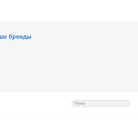
ши бренды
WEB 