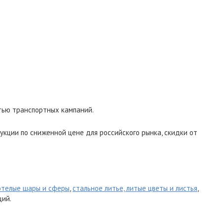
тью транспортных кампаний.
укции по сниженной цене для российского рынка, скидки от
отелые шары и сферы
,
стальное литье, литые цветы и листья
,
ций.