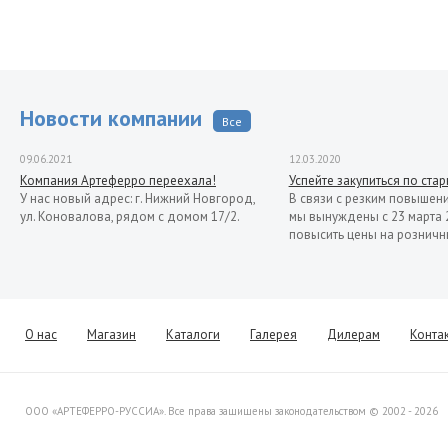
Новости компании
Все
09.06.2021
12.03.2020
Компания Артеферро переехала!
Успейте закупиться по ста
У нас новый адрес: г. Нижний Новгород,
В связи с резким повышен
ул. Коновалова, рядом с домом 17/2.
мы вынуждены с 23 марта 
повысить цены на розничн
О нас
Магазин
Каталоги
Галерея
Дилерам
Конта
ООО «АРТЕФЕРРО-РУССИА». Все права защищены законодательством © 2002 - 2026