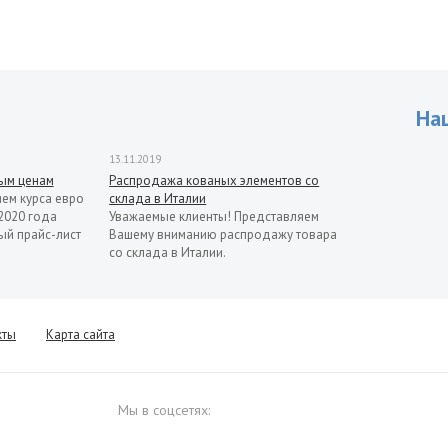
На
13.11.2019
рым ценам
Распродажа кованых элементов со
ием курса евро
склада в Италии
2020 года
Уважаемые клиенты! Представляем
ый прайс-лист
Вашему вниманию распродажу товара
со склада в Италии.
кты
Карта сайта
Мы в соцсетях: