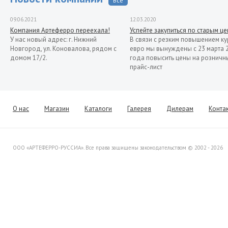
Все
09.06.2021
12.03.2020
Компания Артеферро переехала!
Успейте закупиться по старым ц
У нас новый адрес: г. Нижний
В связи с резким повышением ку
Новгород, ул. Коновалова, рядом с
евро мы вынуждены с 23 марта 
домом 17/2.
года повысить цены на розничн
прайс-лист
13.11.2019
Распродажа кованых элементов со
склада в Италии
Уважаемые клиенты! Представляем
О нас
Магазин
Каталоги
Галерея
Дилерам
Конта
Вашему вниманию распродажу
товара со склада в Италии.
ООО «АРТЕФЕРРО-РУССИА». Все права защищены законодательством © 2002 - 2026