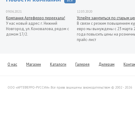
Все
09.06.2021
12.03.2020
Компания Артеферро переехала!
Успейте закупиться по старым ц
У нас новый адрес: г. Нижний
В связи с резким повышением ку
Новгород, ул. Коновалова, рядом с
евро мы вынуждены с 23 марта 
домом 17/2.
года повысить цены на розничн
прайс-лист
13.11.2019
Распродажа кованых элементов со
склада в Италии
Уважаемые клиенты! Представляем
О нас
Магазин
Каталоги
Галерея
Дилерам
Конта
Вашему вниманию распродажу
товара со склада в Италии.
ООО «АРТЕФЕРРО-РУССИА». Все права защищены законодательством © 2002 - 2026