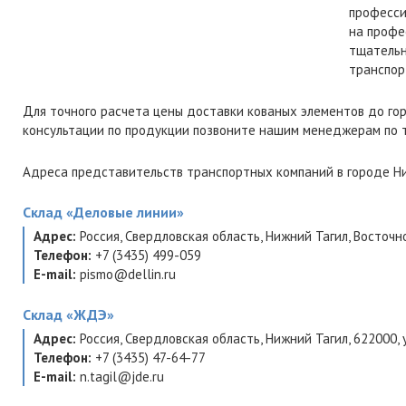
професси
на профе
тщательн
транспор
Для точного расчета цены доставки кованых элементов до го
консультации по продукции позвоните нашим менеджерам по
Адреса представительств транспортных компаний в городе Ни
Склад
«Деловые линии»
Адрес:
Россия
,
Свердловская область
,
Нижний Тагил
,
Восточно
Телефон:
+7 (3435) 499-059
E-mail:
pismo@dellin.ru
Склад
«ЖДЭ»
Адрес:
Россия
,
Свердловская область
,
Нижний Тагил
,
622000
,
Телефон:
+7 (3435) 47-64-77
E-mail:
n.tagil@jde.ru