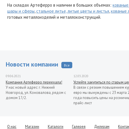
На складах Артеферро в наличии в больших объемах:
кованые
шары и сферы
,
стальное литье, литые цветы и листья
,
кованые 
готовых металлоизделий и металлоконструкций.
Новости компании
Все
09.06.2021
12.03.2020
Компания Артеферро переехала!
Успейте закупиться по старым ц
У нас новый адрес: г. Нижний
В связи с резким повышением ку
Новгород, ул. Коновалова, рядом с
евро мы вынуждены с 23 марта 
домом 17/2.
года повысить цены на розничн
прайс-лист
13.11.2019
Распродажа кованых элементов со
склада в Италии
Уважаемые клиенты! Представляем
О нас
Магазин
Каталоги
Галерея
Дилерам
Конта