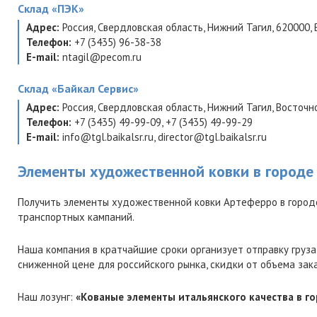
Склад
«ПЭК»
Адрес:
Россия
,
Свердловская область
,
Нижний Тагил
,
620000
,
Телефон:
+7 (3435) 96-38-38
E-mail:
ntagil@pecom.ru
Склад
«Байкал Сервис»
Адрес:
Россия
,
Свердловская область
,
Нижний Тагил
,
Восточно
Телефон:
+7 (3435) 49-99-09
,
+7 (3435) 49-99-29
E-mail:
info@tgl.baikalsr.ru
,
director@tgl.baikalsr.ru
Элементы художественной ковки в городе
Получить элементы художественной ковки Артеферро в город
транспортных кампаний.
Наша компания в кратчайшие сроки организует отправку груза
сниженной цене для российского рынка, скидки от объема зак
Наш лозунг:
«Кованые элементы итальянского качества в го