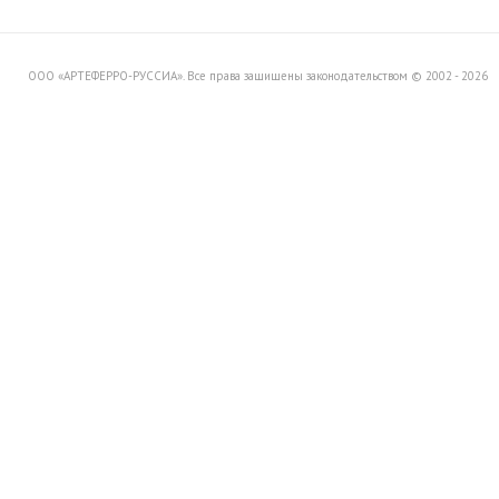
Вашему вниманию распродажу
товара со склада в Италии.
ООО «АРТЕФЕРРО-РУССИА». Все права защищены законодательством © 2002 - 2026