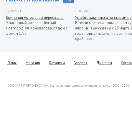
Все
09.06.2021
12.03.2020
Компания Артеферро переехала!
Успейте закупиться по старым ц
У нас новый адрес: г. Нижний
В связи с резким повышением ку
Новгород, ул. Коновалова, рядом с
евро мы вынуждены с 23 марта 
домом 17/2.
года повысить цены на розничн
прайс-лист
13.11.2019
Распродажа кованых элементов со
склада в Италии
Уважаемые клиенты! Представляем
О нас
Магазин
Каталоги
Галерея
Дилерам
Конта
Вашему вниманию распродажу
товара со склада в Италии.
ООО «АРТЕФЕРРО-РУССИА». Все права защищены законодательством © 2002 - 2026