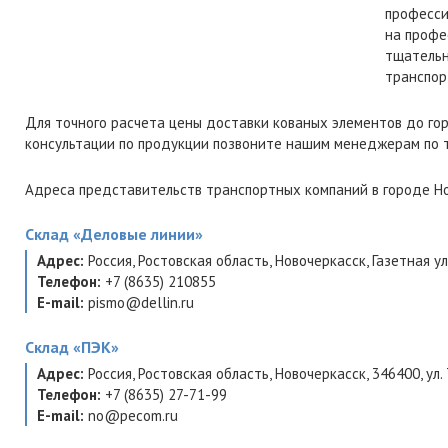
професси
на профе
тщательн
транспор
Для точного расчета цены доставки кованых элементов до го
консультации по продукции позвоните нашим менеджерам по
Адреса представительств транспортных компаний в городе Но
Склад
«Деловые линии»
Адрес:
Россия
,
Ростовская область
,
Новочеркасск
,
Газетная ул
Телефон:
+7 (8635) 210855
E-mail:
pismo@dellin.ru
Склад
«ПЭК»
Адрес:
Россия
,
Ростовская область
,
Новочеркасск
,
346400
,
ул.
Телефон:
+7 (8635) 27-71-99
E-mail:
no@pecom.ru