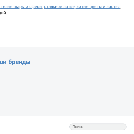
отелые шары и сферы
,
стальное литье, литые цветы и листья
,
ций.
ши бренды