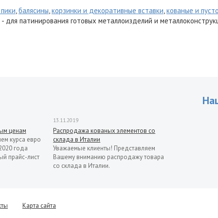
 пики
,
балясины
,
корзинки и декоративные вставки
,
кованые и пуст
- для патинирования готовых металлоизделий и металлоконструк
На
13.11.2019
рым ценам
Распродажа кованых элементов со
ием курса евро
склада в Италии
2020 года
Уважаемые клиенты! Представляем
ый прайс-лист
Вашему вниманию распродажу товара
со склада в Италии.
кты
Карта сайта