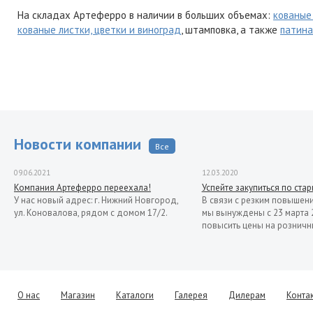
На складах Артеферро в наличии в больших объемах:
кованые
кованые листки, цветки и виноград
, штамповка, а также
патина
Новости компании
Все
09.06.2021
12.03.2020
Компания Артеферро переехала!
Успейте закупиться по ста
У нас новый адрес: г. Нижний Новгород,
В связи с резким повышен
ул. Коновалова, рядом с домом 17/2.
мы вынуждены с 23 марта 
повысить цены на розничн
О нас
Магазин
Каталоги
Галерея
Дилерам
Конта