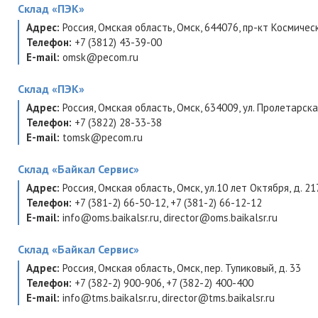
Склад
«ПЭК»
Адрес:
Россия
,
Омская область
,
Омск
,
644076
,
пр-кт Космическ
Телефон:
+7 (3812) 43-39-00
E-mail:
omsk@pecom.ru
Склад
«ПЭК»
Адрес:
Россия
,
Омская область
,
Омск
,
634009
,
ул. Пролетарска
Телефон:
+7 (3822) 28-33-38
E-mail:
tomsk@pecom.ru
Склад
«Байкал Сервис»
Адрес:
Россия
,
Омская область
,
Омск
,
ул.10 лет Октября, д. 21
Телефон:
+7 (381-2) 66-50-12
,
+7 (381-2) 66-12-12
E-mail:
info@oms.baikalsr.ru
,
director@oms.baikalsr.ru
Склад
«Байкал Сервис»
Адрес:
Россия
,
Омская область
,
Омск
,
пер. Тупиковый, д. 33
Телефон:
+7 (382-2) 900-906
,
+7 (382-2) 400-400
E-mail:
info@tms.baikalsr.ru
,
director@tms.baikalsr.ru