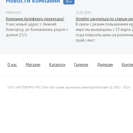
Новости компании
Все
09.06.2021
12.03.2020
Компания Артеферро переехала!
Успейте закупиться по старым ц
У нас новый адрес: г. Нижний
В связи с резким повышением ку
Новгород, ул. Коновалова, рядом с
евро мы вынуждены с 23 марта 
домом 17/2.
года повысить цены на розничн
прайс-лист
13.11.2019
Распродажа кованых элементов со
склада в Италии
Уважаемые клиенты! Представляем
О нас
Магазин
Каталоги
Галерея
Дилерам
Конта
Вашему вниманию распродажу
товара со склада в Италии.
ООО «АРТЕФЕРРО-РУССИА». Все права защищены законодательством © 2002 - 2026