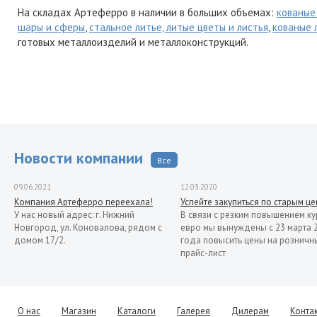
На складах Артеферро в наличии в больших объемах:
кованые
шары и сферы
,
стальное литье, литые цветы и листья
,
кованые 
готовых металлоизделий и металлоконструкций.
Новости компании
Все
09.06.2021
12.03.2020
Компания Артеферро переехала!
Успейте закупиться по старым ц
У нас новый адрес: г. Нижний
В связи с резким повышением ку
Новгород, ул. Коновалова, рядом с
евро мы вынуждены с 23 марта 
домом 17/2.
года повысить цены на розничн
прайс-лист
13.11.2019
Распродажа кованых элементов со
склада в Италии
Уважаемые клиенты! Представляем
О нас
Магазин
Каталоги
Галерея
Дилерам
Конта