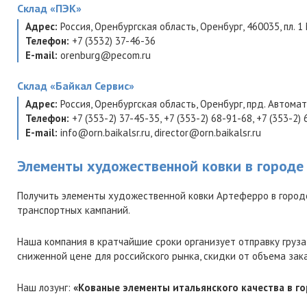
Склад
«ПЭК»
Адрес:
Россия
,
Оренбургская область
,
Оренбург
,
460035
,
пл. 1
Телефон:
+7 (3532) 37-46-36
E-mail:
orenburg@pecom.ru
Склад
«Байкал Сервис»
Адрес:
Россия
,
Оренбургская область
,
Оренбург
,
прд. Автомат
Телефон:
+7 (353-2) 37-45-35
,
+7 (353-2) 68-91-68
,
+7 (353-2)
E-mail:
info@orn.baikalsr.ru
,
director@orn.baikalsr.ru
Элементы художественной ковки в городе
Получить элементы художественной ковки Артеферро в город
транспортных кампаний.
Наша компания в кратчайшие сроки организует отправку груза
сниженной цене для российского рынка, скидки от объема зак
Наш лозунг:
«Кованые элементы итальянского качества в го