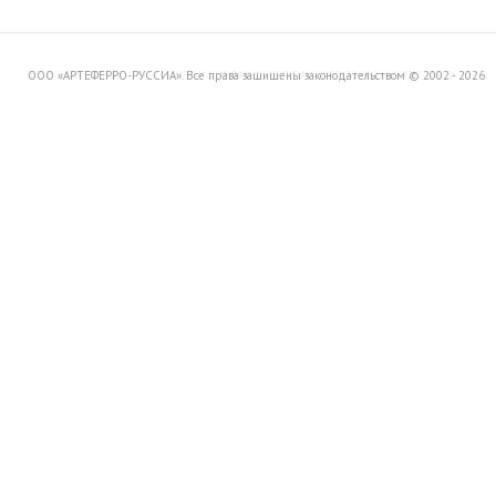
Вашему вниманию распродажу
товара со склада в Италии.
ООО «АРТЕФЕРРО-РУССИА». Все права защищены законодательством © 2002 - 2026