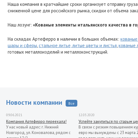
Наша компания в кратчайшие сроки организует отправку груза
сниженной цене для российского рынка, скидки от объема зак
Наш лозунг:
«Кованые элементы итальянского качества в го
На складах Артеферро в наличии в больших объемах:
кованые
шары и сферы
,
стальное литье, литые цветы и листья
,
кованые 
готовых металлоизделий и металлоконструкций.
Новости компании
Все
09.06.2021
12.03.2020
Компания Артеферро переехала!
Успейте закупиться по старым ц
У нас новый адрес: г. Нижний
В связи с резким повышением ку
Новгород, ул. Коновалова, рядом с
евро мы вынуждены с 23 марта 