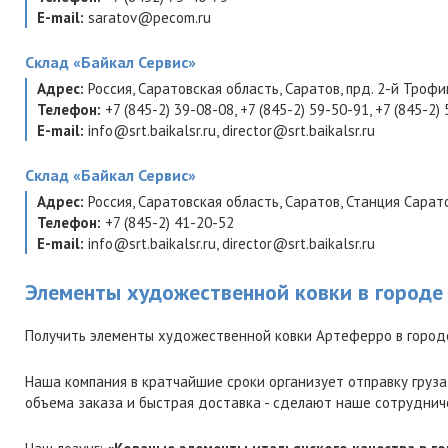
E-mail:
saratov@pecom.ru
Склад
«Байкал Сервис»
Адрес:
Россия
,
Саратовская область
,
Саратов
,
прд. 2-й Троф
Телефон:
+7 (845-2) 39-08-08
,
+7 (845-2) 59-50-91
,
+7 (845-2)
E-mail:
info@srt.baikalsr.ru
,
director@srt.baikalsr.ru
Склад
«Байкал Сервис»
Адрес:
Россия
,
Саратовская область
,
Саратов
,
Станция Сарат
Телефон:
+7 (845-2) 41-20-52
E-mail:
info@srt.baikalsr.ru
,
director@srt.baikalsr.ru
Элементы художественной ковки в городе
Получить элементы художественной ковки Артеферро в город
Наша компания в кратчайшие сроки организует отправку груза
объема заказа и быстрая доставка - сделают наше сотруднич