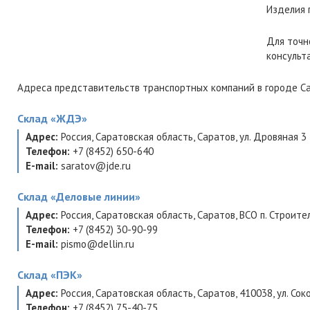
Изделия 
Для точн
консульт
Адреса представительств транспортных компаний в городе Са
Склад
«ЖДЭ»
Адрес:
Россия
,
Саратовская область
,
Саратов
,
ул. Дровяная 3
Телефон:
+7 (8452) 650-640
E-mail:
saratov@jde.ru
Склад
«Деловые линии»
Адрес:
Россия
,
Саратовская область
,
Саратов
,
ВСО п. Строите
Телефон:
+7 (8452) 30-90-99
E-mail:
pismo@dellin.ru
Склад
«ПЭК»
Адрес:
Россия
,
Саратовская область
,
Саратов
,
410038
,
ул. Сок
Телефон:
+7 (8452) 75-40-75