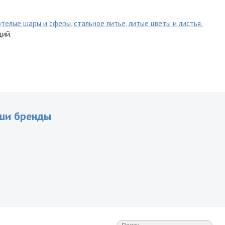
отелые шары и сферы
,
стальное литье, литые цветы и листья
,
ций.
ши бренды