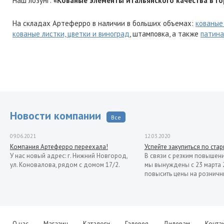
Наш лозунг:
«Кованые элементы итальянского качества в го
На складах Артеферро в наличии в больших объемах:
кованые
кованые листки, цветки и виноград
, штамповка, а также
патина
Новости компании
Все
09.06.2021
12.03.2020
Компания Артеферро переехала!
Успейте закупиться по ста
У нас новый адрес: г. Нижний Новгород,
В связи с резким повышен
ул. Коновалова, рядом с домом 17/2.
мы вынуждены с 23 марта 
повысить цены на розничн
О нас
Магазин
Каталоги
Галерея
Дилерам
Конта