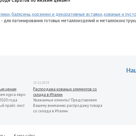
роде Саратов по низким ценам!»
 пики
,
балясины
,
корзинки и декоративные вставки
,
кованые и пуст
- для патинирования готовых металлоизделий и металлоконструк
На
13.11.2019
рым ценам
Распродажа кованых элементов со
ием курса евро
склада в Италии
2020 года
Уважаемые клиенты! Представляем
ый прайс-лист
Вашему вниманию распродажу товара
со склада в Италии.
кты
Карта сайта