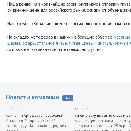
Наша компания в кратчайшие сроки организует отправку груза
сниженной цене для российского рынка, скидки от объема зак
Наш лозунг:
«Кованые элементы итальянского качества в го
На складах Артеферро в наличии в больших объемах:
кованые
шары и сферы
,
стальное литье, литые цветы и листья
,
кованые 
готовых металлоизделий и металлоконструкций.
Новости компании
Все
09.06.2021
12.03.2020
Компания Артеферро переехала!
Успейте закупиться по старым ц
У нас новый адрес: г. Нижний
В связи с резким повышением ку
Новгород, ул. Коновалова, рядом с
евро мы вынуждены с 23 марта 