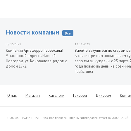
Новости компании
Все
09.06.2021
12.03.2020
Компания Артеферро переехала!
Успейте закупиться по старым ц
У нас новый адрес: г. Нижний
В связи с резким повышением ку
Новгород, ул. Коновалова, рядом с
евро мы вынуждены с 23 марта 
домом 17/2.
года повысить цены на розничн
прайс-лист
13.11.2019
Распродажа кованых элементов со
склада в Италии
Уважаемые клиенты! Представляем
О нас
Магазин
Каталоги
Галерея
Дилерам
Конта
Вашему вниманию распродажу
товара со склада в Италии.
ООО «АРТЕФЕРРО-РУССИА». Все права защищены законодательством © 2002 - 2026