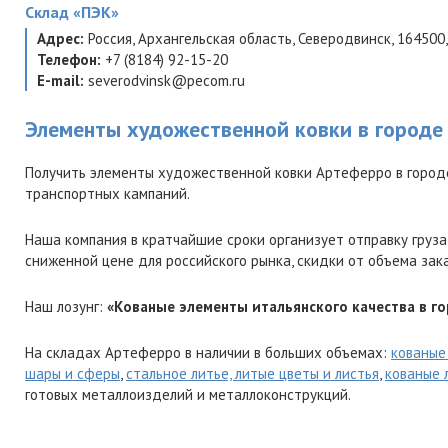
Склад
«ПЭК»
Адрес:
Россия
,
Архангельская область
,
Северодвинск
,
164500
Телефон:
+7 (8184) 92-15-20
E-mail:
severodvinsk@pecom.ru
Элементы художественной ковки в городе
Получить элементы художественной ковки Артеферро в город
транспортных кампаний.
Наша компания в кратчайшие сроки организует отправку груза
сниженной цене для российского рынка, скидки от объема зак
Наш лозунг:
«Кованые элементы итальянского качества в г
На складах Артеферро в наличии в больших объемах:
кованые
шары и сферы
,
стальное литье, литые цветы и листья
,
кованые 
готовых металлоизделий и металлоконструкций.