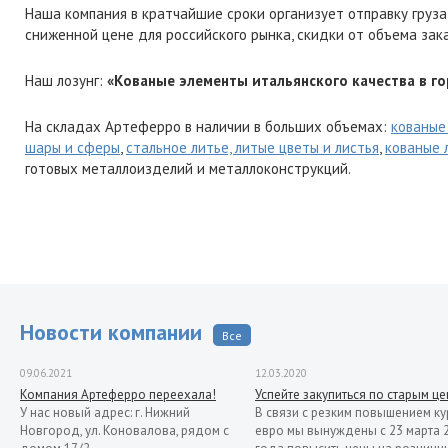
Наша компания в кратчайшие сроки организует отправку груза
сниженной цене для российского рынка, скидки от объема зак
Наш лозунг:
«Кованые элементы итальянского качества в го
На складах Артеферро в наличии в больших объемах:
кованые
шары и сферы
,
стальное литье, литые цветы и листья
,
кованые 
готовых металлоизделий и металлоконструкций.
Новости компании
Все
09.06.2021
12.03.2020
Компания Артеферро переехала!
Успейте закупиться по старым ц
У нас новый адрес: г. Нижний
В связи с резким повышением ку
Новгород, ул. Коновалова, рядом с
евро мы вынуждены с 23 марта 