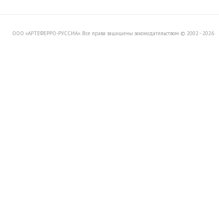
Вашему вниманию распродажу
товара со склада в Италии.
ООО «АРТЕФЕРРО-РУССИА». Все права защищены законодательством © 2002 - 2026