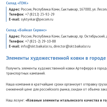
Склад
«ПЭК»
Адрес:
Россия
,
Республика Коми
,
Сыктывкар
,
167000
,
ул. Лесо
Телефон:
+7 (8212) 23-92-29
E-mail:
syktyvkar@pecom.ru
Склад
«Байкал Сервис»
Адрес:
Россия
,
Республика Коми
,
Сыктывкар
,
пр. Октябрьский, 
Телефон:
+7 (821-2) 29-10-88
E-mail:
info@skt.baikalsr.ru
,
director@skt.baikalsr.ru
Элементы художественной ковки в городе
Получить элементы художественной ковки Артеферро в город
транспортных кампаний.
Наша компания в кратчайшие сроки организует отправку груза
сниженной цене для российского рынка, скидки от объема зак
Наш лозунг:
«Кованые элементы итальянского качества в г