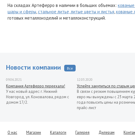
На складах Артеферро в наличии в больших объемах:
кованые
шары и сферы
,
стальное литье, литые цветы и листья
,
кованые 
готовых металлоизделий и металлоконструкций.
Новости компании
Все
09.06.2021
12.03.2020
Компания Артеферро переехала!
Успейте закупиться по старым ц
У нас новый адрес: г. Нижний
В связи с резким повышением ку
Новгород, ул. Коновалова, рядом с
евро мы вынуждены с 23 марта 
домом 17/2.
года повысить цены на розничн
прайс-лист
13.11.2019
Распродажа кованых элементов со
склада в Италии
Уважаемые клиенты! Представляем
О нас
Магазин
Каталоги
Галерея
Дилерам
Конта