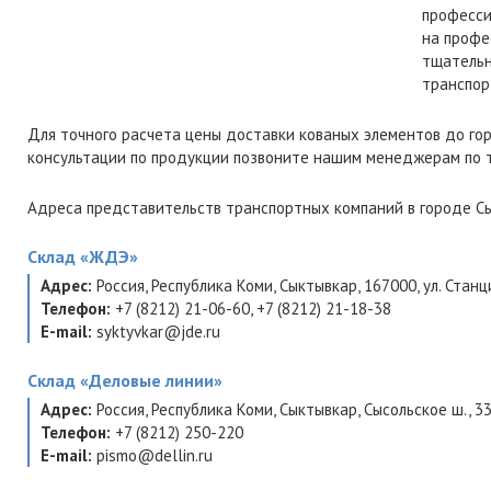
професси
на профе
тщательн
транспор
Для точного расчета цены доставки кованых элементов до го
консультации по продукции позвоните нашим менеджерам по
Адреса представительств транспортных компаний в городе Сы
Склад
«ЖДЭ»
Адрес:
Россия
,
Республика Коми
,
Сыктывкар
,
167000
,
ул. Станц
Телефон:
+7 (8212) 21-06-60
,
+7 (8212) 21-18-38
E-mail:
syktyvkar@jde.ru
Склад
«Деловые линии»
Адрес:
Россия
,
Республика Коми
,
Сыктывкар
,
Сысольское ш., 3
Телефон:
+7 (8212) 250-220
E-mail:
pismo@dellin.ru