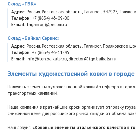
Склад
«ПЭК»
Адрес:
Россия
,
Ростовская область
,
Таганрог
,
347927
,
Поляков
Телефон:
+7 (8634) 43-09-00
E-mail:
taganrog@pecom.ru
Склад
«Байкал Сервис»
Адрес:
Россия
,
Ростовская область
,
Таганрог
,
Поляковское шос
Телефон:
+7 (8634) 43-11-45
E-mail:
info@tgn.baikalsr.ru
,
director@tgn.baikalsr.ru
Элементы художественной ковки в городе 
Получить элементы художественной ковки Артеферро в городе
транспортных кампаний.
Наша компания в кратчайшие сроки организует отправку груза
сниженной цене для российского рынка, скидки от объема зак
Наш лозунг:
«Кованые элементы итальянского качества в го