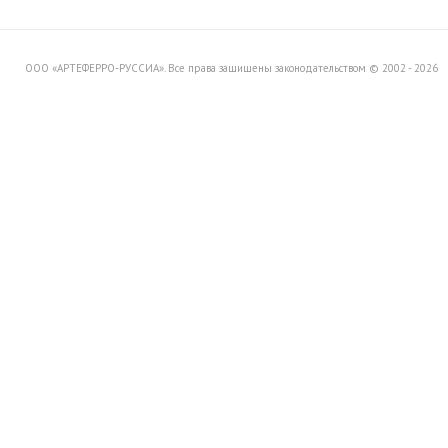
Вашему вниманию распродажу
товара со склада в Италии.
ООО «АРТЕФЕРРО-РУССИА». Все права защищены законодательством © 2002 - 2026