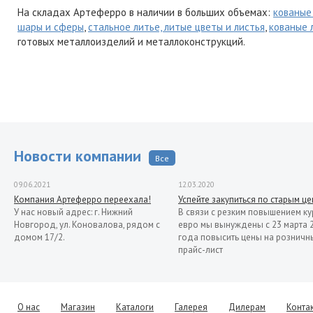
На складах Артеферро в наличии в больших объемах:
кованые
шары и сферы
,
стальное литье, литые цветы и листья
,
кованые 
готовых металлоизделий и металлоконструкций.
Новости компании
Все
09.06.2021
12.03.2020
Компания Артеферро переехала!
Успейте закупиться по старым ц
У нас новый адрес: г. Нижний
В связи с резким повышением ку
Новгород, ул. Коновалова, рядом с
евро мы вынуждены с 23 марта 
домом 17/2.
года повысить цены на розничн
прайс-лист
13.11.2019
Распродажа кованых элементов со
склада в Италии
Уважаемые клиенты! Представляем
О нас
Магазин
Каталоги
Галерея
Дилерам
Конта