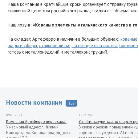
Наша компания в кратчайшие сроки организует отправку груза
сниженной цене для российского рынка, скидки от объема зак
Наш лозунг:
«Кованые элементы итальянского качества в го
На складах Артеферро в наличии в больших объемах:
кованые
шары и сферы
,
стальное литье, литые цветы и листья
,
кованые 
готовых металлоизделий и металлоконструкций.
Новости компании
Все
09.06.2021
12.03.2020
Компания Артеферро переехала!
Успейте закупиться по старым ц
У нас новый адрес: г. Нижний
В связи с резким повышением ку
Новгород, ул. Коновалова, рядом с
евро мы вынуждены с 23 марта 