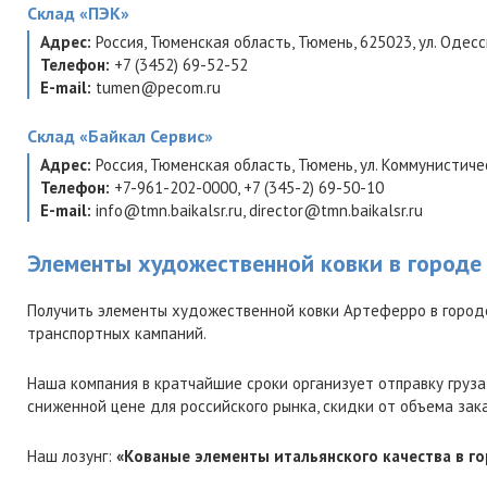
Склад
«ПЭК»
Адрес:
Россия
,
Тюменская область
,
Тюмень
,
625023
,
ул. Одесск
Телефон:
+7 (3452) 69-52-52
E-mail:
tumen@pecom.ru
Склад
«Байкал Сервис»
Адрес:
Россия
,
Тюменская область
,
Тюмень
,
ул. Коммунистиче
Телефон:
+7-961-202-0000
,
+7 (345-2) 69-50-10
E-mail:
info@tmn.baikalsr.ru
,
director@tmn.baikalsr.ru
Элементы художественной ковки в городе
Получить элементы художественной ковки Артеферро в город
транспортных кампаний.
Наша компания в кратчайшие сроки организует отправку груза
сниженной цене для российского рынка, скидки от объема зак
Наш лозунг:
«Кованые элементы итальянского качества в г