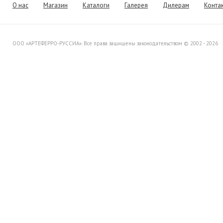
Вашему вниманию распродажу
О нас
Магазин
Каталоги
Галерея
Дилерам
Конта
товара со склада в Италии.
ООО «АРТЕФЕРРО-РУССИА». Все права защищены законодательством © 2002 - 2026