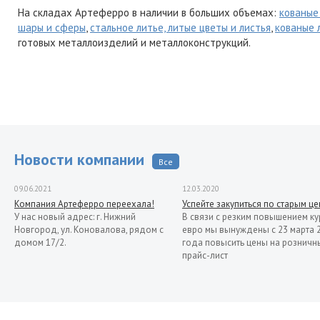
На складах Артеферро в наличии в больших объемах:
кованые
шары и сферы
,
стальное литье, литые цветы и листья
,
кованые 
готовых металлоизделий и металлоконструкций.
Новости компании
Все
09.06.2021
12.03.2020
Компания Артеферро переехала!
Успейте закупиться по старым ц
У нас новый адрес: г. Нижний
В связи с резким повышением ку
Новгород, ул. Коновалова, рядом с
евро мы вынуждены с 23 марта 
домом 17/2.
года повысить цены на розничн
прайс-лист
13.11.2019
Распродажа кованых элементов со
склада в Италии
Уважаемые клиенты! Представляем