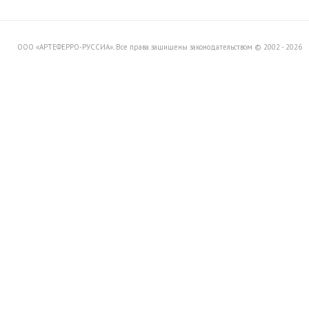
Вашему вниманию распродажу
товара со склада в Италии.
ООО «АРТЕФЕРРО-РУССИА». Все права защищены законодательством © 2002 - 2026