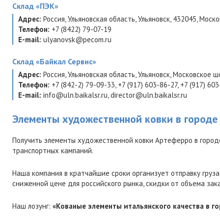
Склад
«ПЭК»
Адрес:
Россия
,
Ульяновская область
,
Ульяновск
,
432045
,
Москов
Телефон:
+7 (8422) 79-07-19
E-mail:
ulyanovsk@pecom.ru
Склад
«Байкал Сервис»
Адрес:
Россия
,
Ульяновская область
,
Ульяновск
,
Московское шо
Телефон:
+7 (842-2) 79-09-33
,
+7 (917) 603-86-27
,
+7 (917) 60
E-mail:
info@uln.baikalsr.ru
,
director@uln.baikalsr.ru
Элементы художественной ковки в городе
Получить элементы художественной ковки Артеферро в городе
транспортных кампаний.
Наша компания в кратчайшие сроки организует отправку груза
сниженной цене для российского рынка, скидки от объема зак
Наш лозунг:
«Кованые элементы итальянского качества в го