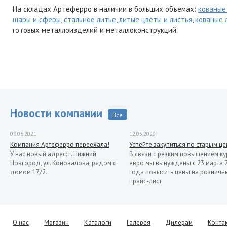
На складах Артеферро в наличии в больших объемах:
кованые
шары и сферы
,
стальное литье, литые цветы и листья
,
кованые 
готовых металлоизделий и металлоконструкций.
Новости компании
Все
09.06.2021
12.03.2020
Компания Артеферро переехала!
Успейте закупиться по старым ц
У нас новый адрес: г. Нижний
В связи с резким повышением ку
Новгород, ул. Коновалова, рядом с
евро мы вынуждены с 23 марта 
домом 17/2.
года повысить цены на розничн
прайс-лист
13.11.2019
Распродажа кованых элементов со
склада в Италии
Уважаемые клиенты! Представляем
О нас
Магазин
Каталоги
Галерея
Дилерам
Конта