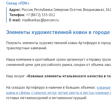
Склад
«ПЭК»
Адрес:
Россия
,
Республика Северная Осетия
,
Владикавказ
,
36
Телефон:
+7 (8672) 333-012
E-mail:
vladikavkaz@pecom.ru
Элементы художественной ковки в городе
Получить элементы художественной ковки Артеферро в город
транспортных кампаний.
Наша компания в кратчайшие сроки организует отправку груза
сниженной цене для российского рынка, скидки от объема зак
Наш лозунг:
«Кованые элементы итальянского качества в го
На складах Артеферро в наличии в больших объемах:
кованые
шары и сферы
,
стальное литье, литые цветы и листья
,
кованые 
готовых металлоизделий и металлоконструкций.