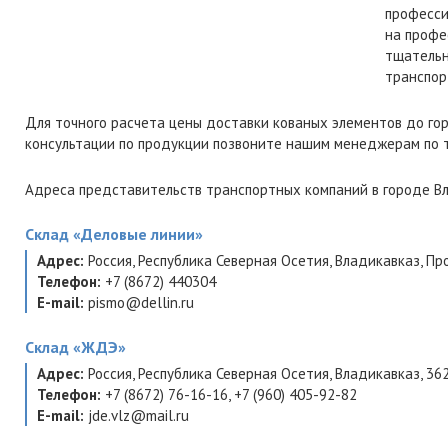
професси
на профе
тщательн
транспор
Для точного расчета цены доставки кованых элементов до го
консультации по продукции позвоните нашим менеджерам по
Адреса представительств транспортных компаний в городе Вл
Склад
«Деловые линии»
Адрес:
Россия
,
Республика Северная Осетия
,
Владикавказ
,
Про
Телефон:
+7 (8672) 440304
E-mail:
pismo@dellin.ru
Склад
«ЖДЭ»
Адрес:
Россия
,
Республика Северная Осетия
,
Владикавказ
,
36
Телефон:
+7 (8672) 76-16-16
,
+7 (960) 405-92-82
E-mail:
jde.vlz@mail.ru