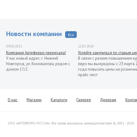
Новости компании
Все
09.06.2021
12.03.2020
Компания Артеферро переехала!
Успейте закупиться по старым ц
У нас новый адрес: г. Нижний
В связи с резким повышением ку
Новгород, ул. Коновалова, рядом с
евро мы вынуждены с 23 марта 
домом 17/2.
года повысить цены на розничн
прайс-лист
13.11.2019
Распродажа кованых элементов со
склада в Италии
Уважаемые клиенты! Представляем
О нас
Магазин
Каталоги
Галерея
Дилерам
Конта
Вашему вниманию распродажу
товара со склада в Италии.
ООО «АРТЕФЕРРО-РУССИА». Все права защищены законодательством © 2002 - 2026