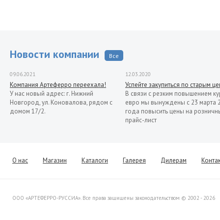
Новости компании
Все
09.06.2021
12.03.2020
Компания Артеферро переехала!
Успейте закупиться по старым ц
У нас новый адрес: г. Нижний
В связи с резким повышением ку
Новгород, ул. Коновалова, рядом с
евро мы вынуждены с 23 марта 
домом 17/2.
года повысить цены на розничн
прайс-лист
13.11.2019
Распродажа кованых элементов со
склада в Италии
Уважаемые клиенты! Представляем
О нас
Магазин
Каталоги
Галерея
Дилерам
Конта
Вашему вниманию распродажу
товара со склада в Италии.
ООО «АРТЕФЕРРО-РУССИА». Все права защищены законодательством © 2002 - 2026