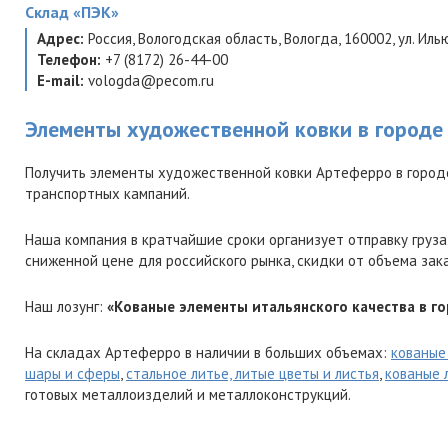
Склад
«ПЭК»
Адрес:
Россия
,
Вологодская область
,
Вологда
,
160002
,
ул. Иль
Телефон:
+7 (8172) 26-44-00
E-mail:
vologda@pecom.ru
Элементы художественной ковки в городе
Получить элементы художественной ковки Артеферро в город
транспортных кампаний.
Наша компания в кратчайшие сроки организует отправку груза
сниженной цене для российского рынка, скидки от объема зак
Наш лозунг:
«Кованые элементы итальянского качества в го
На складах Артеферро в наличии в больших объемах:
кованые
шары и сферы
,
стальное литье, литые цветы и листья
,
кованые 
готовых металлоизделий и металлоконструкций.