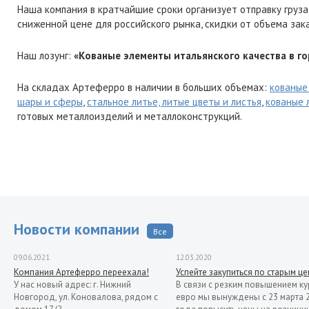
Наша компания в кратчайшие сроки организует отправку груза
сниженной цене для российского рынка, скидки от объема зак
Наш лозунг:
«Кованые элементы итальянского качества в го
На складах Артеферро в наличии в больших объемах:
кованые
шары и сферы
,
стальное литье, литые цветы и листья
,
кованые 
готовых металлоизделий и металлоконструкций.
Новости компании
Все
09.06.2021
12.03.2020
Компания Артеферро переехала!
Успейте закупиться по старым ц
У нас новый адрес: г. Нижний
В связи с резким повышением ку
Новгород, ул. Коновалова, рядом с
евро мы вынуждены с 23 марта 