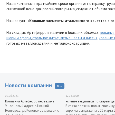
Наша компания в кратчайшие сроки организует отправку груза
сниженной цене для российского рынка, скидки от объема зак
Наш лозунг:
«Кованые элементы итальянского качества в г
На складах Артеферро в наличии в больших объемах:
кованые
шары и сферы
,
стальное литье, литые цветы и листья
,
кованые 
готовых металлоизделий и металлоконструкций.
Новости компании
Все
09.06.2021
12.03.2020
Компания Артеферро переехала!
Успейте закупиться по старым ц
У нас новый адрес: г. Нижний
В связи с резким повышением ку
Новгород, ул. Коновалова, рядом с
евро мы вынуждены с 23 марта 