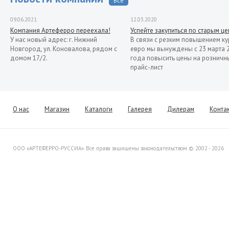
Все
09.06.2021
12.03.2020
Компания Артеферро переехала!
Успейте закупиться по старым ц
У нас новый адрес: г. Нижний
В связи с резким повышением ку
Новгород, ул. Коновалова, рядом с
евро мы вынуждены с 23 марта 
домом 17/2.
года повысить цены на розничн
прайс-лист
13.11.2019
Распродажа кованых элементов со
склада в Италии
Уважаемые клиенты! Представляем
О нас
Магазин
Каталоги
Галерея
Дилерам
Конта
Вашему вниманию распродажу
товара со склада в Италии.
ООО «АРТЕФЕРРО-РУССИА». Все права защищены законодательством © 2002 - 2026