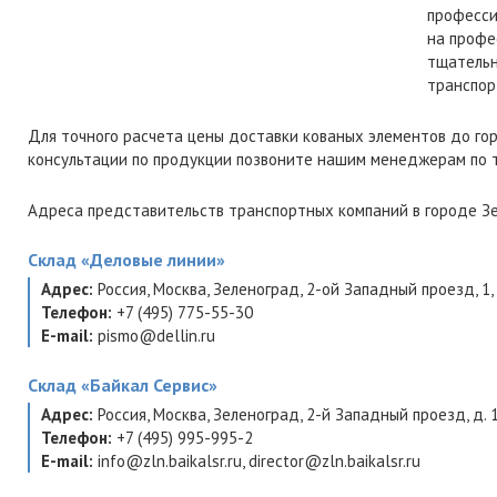
професси
на профе
тщательн
транспор
Для точного расчета цены доставки кованых элементов до го
консультации по продукции позвоните нашим менеджерам по
Адреса представительств транспортных компаний в городе Зе
Склад
«Деловые линии»
Адрес:
Россия
,
Москва
,
Зеленоград
,
2-ой Западный проезд, 1, 
Телефон:
+7 (495) 775-55-30
E-mail:
pismo@dellin.ru
Склад
«Байкал Сервис»
Адрес:
Россия
,
Москва
,
Зеленоград
,
2-й Западный проезд, д. 1,
Телефон:
+7 (495) 995-995-2
E-mail:
info@zln.baikalsr.ru
,
director@zln.baikalsr.ru